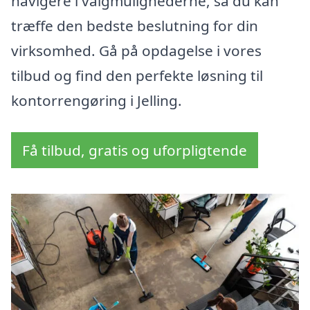
navigere i valgmulighederne, så du kan
træffe den bedste beslutning for din
virksomhed. Gå på opdagelse i vores
tilbud og find den perfekte løsning til
kontorrengøring i Jelling.
Få tilbud, gratis og uforpligtende