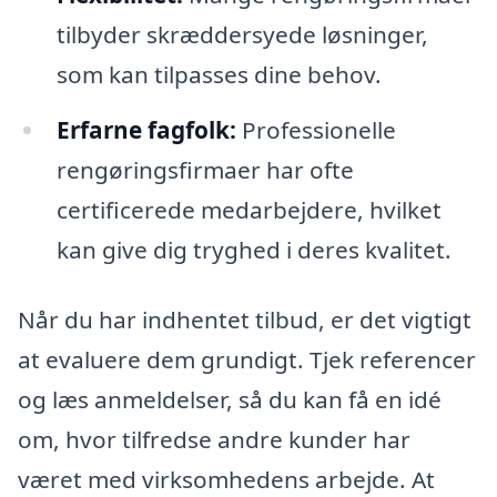
tilbyder skræddersyede løsninger,
som kan tilpasses dine behov.
Erfarne fagfolk:
Professionelle
rengøringsfirmaer har ofte
certificerede medarbejdere, hvilket
kan give dig tryghed i deres kvalitet.
Når du har indhentet tilbud, er det vigtigt
at evaluere dem grundigt. Tjek referencer
og læs anmeldelser, så du kan få en idé
om, hvor tilfredse andre kunder har
været med virksomhedens arbejde. At