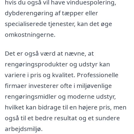
hvis du også vil have vinduespolering,
dybderengøring af tæpper eller
specialiserede tjenester, kan det øge
omkostningerne.
Det er også værd at nævne, at
rengøringsprodukter og udstyr kan
variere i pris og kvalitet. Professionelle
firmaer investerer ofte i miljøvenlige
rengøringsmidler og moderne udstyr,
hvilket kan bidrage til en højere pris, men
også til et bedre resultat og et sundere
arbejdsmiljø.