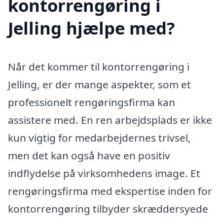
kontorrengøring i
Jelling hjælpe med?
Når det kommer til kontorrengøring i
Jelling, er der mange aspekter, som et
professionelt rengøringsfirma kan
assistere med. En ren arbejdsplads er ikke
kun vigtig for medarbejdernes trivsel,
men det kan også have en positiv
indflydelse på virksomhedens image. Et
rengøringsfirma med ekspertise inden for
kontorrengøring tilbyder skræddersyede