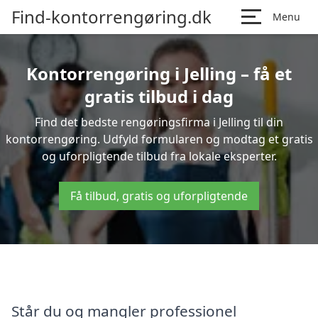
Find-kontorrengøring.dk
Menu
Kontorrengøring i Jelling – få et
gratis tilbud i dag
Find det bedste rengøringsfirma i Jelling til din
kontorrengøring. Udfyld formularen og modtag et gratis
og uforpligtende tilbud fra lokale eksperter.
Få tilbud, gratis og uforpligtende
Står du og mangler professionel