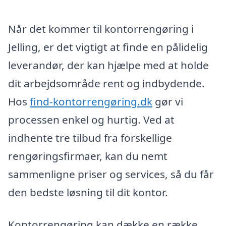
Når det kommer til kontorrengøring i
Jelling, er det vigtigt at finde en pålidelig
leverandør, der kan hjælpe med at holde
dit arbejdsområde rent og indbydende.
Hos
find-kontorrengøring.dk
gør vi
processen enkel og hurtig. Ved at
indhente tre tilbud fra forskellige
rengøringsfirmaer, kan du nemt
sammenligne priser og services, så du får
den bedste løsning til dit kontor.
Kontorrengøring kan dække en række