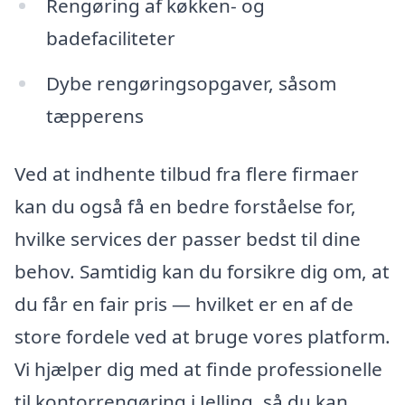
Rengøring af køkken- og
badefaciliteter
Dybe rengøringsopgaver, såsom
tæpperens
Ved at indhente tilbud fra flere firmaer
kan du også få en bedre forståelse for,
hvilke services der passer bedst til dine
behov. Samtidig kan du forsikre dig om, at
du får en fair pris — hvilket er en af de
store fordele ved at bruge vores platform.
Vi hjælper dig med at finde professionelle
til kontorrengøring i Jelling, så du kan