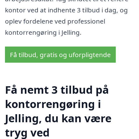
kontor ved at indhente 3 tilbud i dag, og
oplev fordelene ved professionel
kontorrengøring i Jelling.
Få tilbud, gratis og uforpligtende
Få nemt 3 tilbud på
kontorrengøring i
Jelling, du kan være
tryg ved