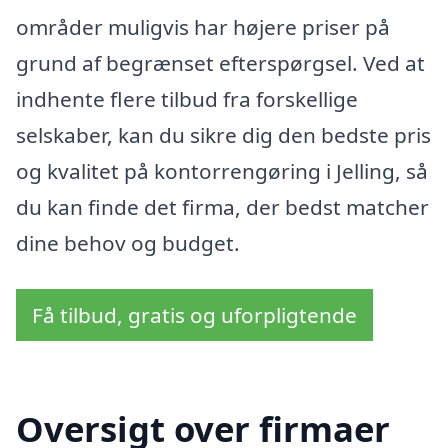
områder muligvis har højere priser på
grund af begrænset efterspørgsel. Ved at
indhente flere tilbud fra forskellige
selskaber, kan du sikre dig den bedste pris
og kvalitet på kontorrengøring i Jelling, så
du kan finde det firma, der bedst matcher
dine behov og budget.
Få tilbud, gratis og uforpligtende
Oversigt over firmaer