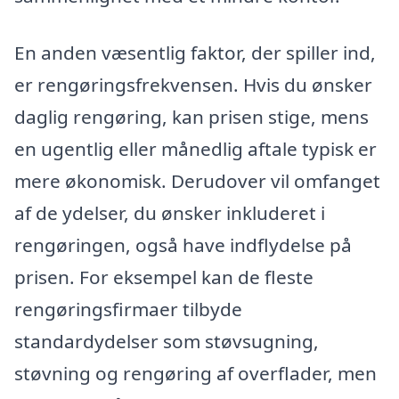
En anden væsentlig faktor, der spiller ind,
er rengøringsfrekvensen. Hvis du ønsker
daglig rengøring, kan prisen stige, mens
en ugentlig eller månedlig aftale typisk er
mere økonomisk. Derudover vil omfanget
af de ydelser, du ønsker inkluderet i
rengøringen, også have indflydelse på
prisen. For eksempel kan de fleste
rengøringsfirmaer tilbyde
standardydelser som støvsugning,
støvning og rengøring af overflader, men