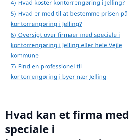
4)
Hvad koster kontorrengøring i Jelling?
5)
Hvad er med til at bestemme prisen på
kontorrengøring i Jelling?
6)
Oversigt over firmaer med speciale i
kontorrengøring i Jelling eller hele Vejle
kommune
7)
Find en professionel til
kontorrengøring i byer nær Jelling
Hvad kan et firma med
speciale i