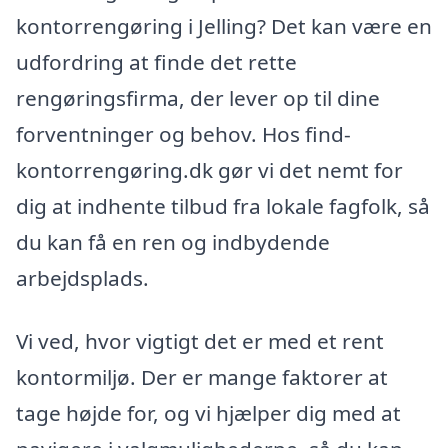
kontorrengøring i Jelling? Det kan være en
udfordring at finde det rette
rengøringsfirma, der lever op til dine
forventninger og behov. Hos find-
kontorrengøring.dk gør vi det nemt for
dig at indhente tilbud fra lokale fagfolk, så
du kan få en ren og indbydende
arbejdsplads.
Vi ved, hvor vigtigt det er med et rent
kontormiljø. Der er mange faktorer at
tage højde for, og vi hjælper dig med at