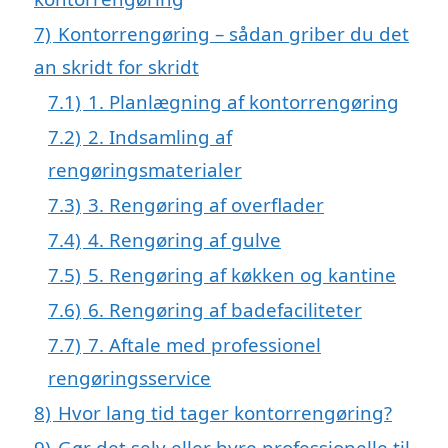
7)
Kontorrengøring – sådan griber du det
an skridt for skridt
7.1)
1. Planlægning af kontorrengøring
7.2)
2. Indsamling af
rengøringsmaterialer
7.3)
3. Rengøring af overflader
7.4)
4. Rengøring af gulve
7.5)
5. Rengøring af køkken og kantine
7.6)
6. Rengøring af badefaciliteter
7.7)
7. Aftale med professionel
rengøringsservice
8)
Hvor lang tid tager kontorrengøring?
9)
Gør det selv eller hyre professionelle til