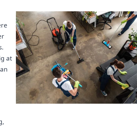
ære
er
s.
ig at
kan
g,