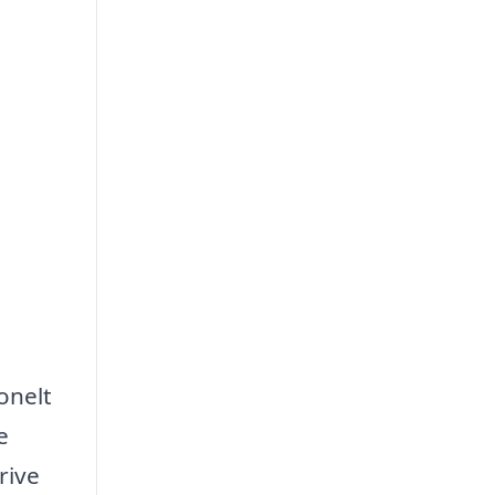
onelt
e
rive