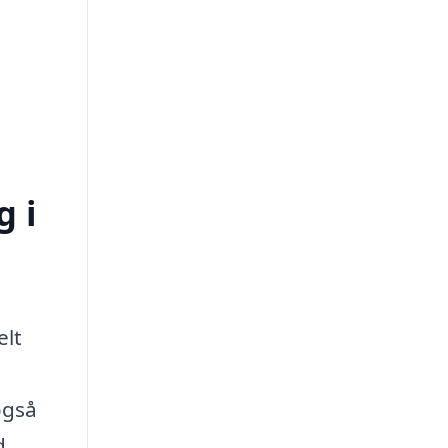
g i
elt
også
d