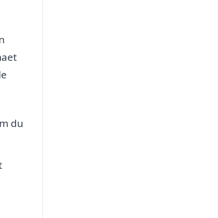
in
maet
le
om du
t