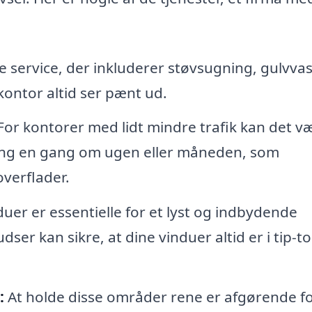
service, der inkluderer støvsugning, gulvva
 kontor altid ser pænt ud.
or kontorer med lidt mindre trafik kan det v
ring en gang om ugen eller måneden, som
overflader.
uer er essentielle for et lyst og indbydende
ser kan sikre, at dine vinduer altid er i tip-t
:
At holde disse områder rene er afgørende f