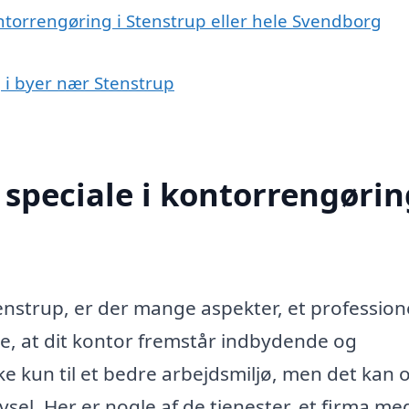
ntorrengøring i Stenstrup eller hele Svendborg
g i byer nær Stenstrup
speciale i kontorrengørin
nstrup, er der mange aspekter, et profession
re, at dit kontor fremstår indbydende og
ke kun til et bedre arbejdsmiljø, men det kan 
sel. Her er nogle af de tjenester, et firma me