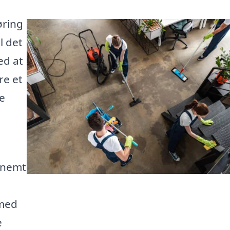
øring
l det
ed at
re et
ne
t nemt
 med
e