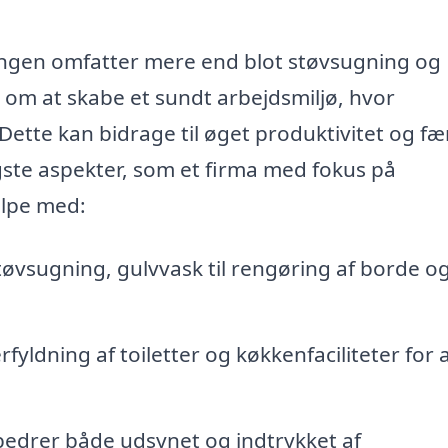
ngen omfatter mere end blot støvsugning og
å om at skabe et sundt arbejdsmiljø, hvor
ette kan bidrage til øget produktivitet og fæ
gste aspekter, som et firma med fokus på
ælpe med:
tøvsugning, gulvvask til rengøring af borde o
yldning af toiletter og køkkenfaciliteter for 
bedrer både udsynet og indtrykket af