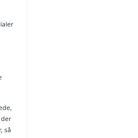
ialer
e
lede,
 der
, så