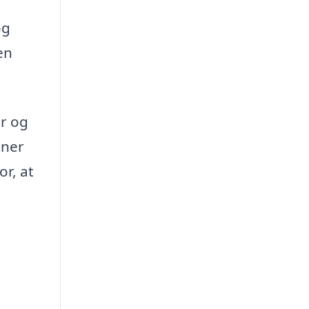
og
en
er og
tner
r, at