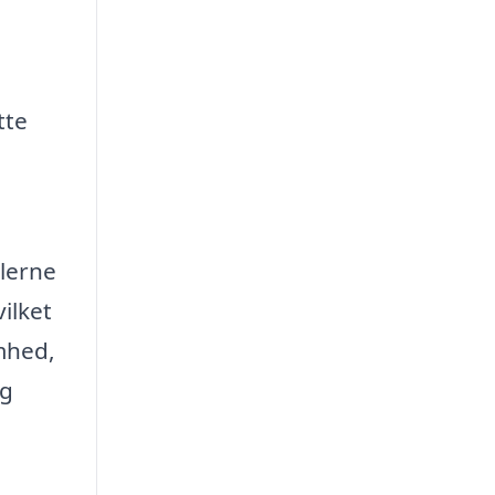
tte
alerne
ilket
omhed,
og