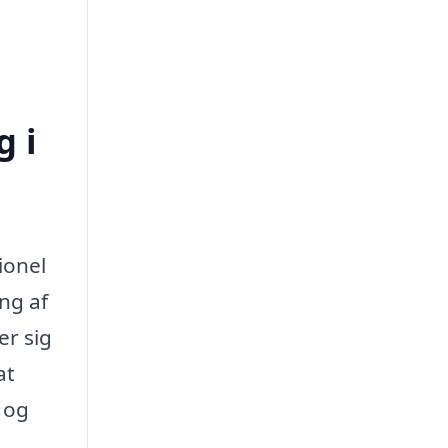
g i
ionel
ng af
er sig
at
 og