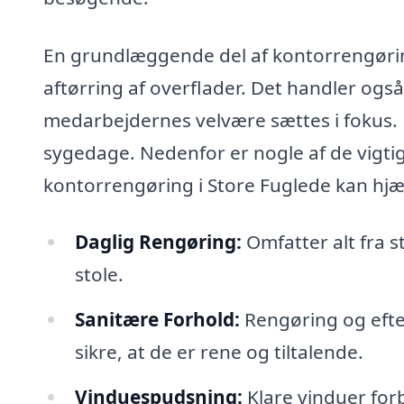
En grundlæggende del af kontorrengøri
aftørring af overflader. Det handler ogs
medarbejdernes velvære sættes i fokus. D
sygedage. Nedenfor er nogle af de vigti
kontorrengøring i Store Fuglede kan hj
Daglig Rengøring:
Omfatter alt fra s
stole.
Sanitære Forhold:
Rengøring og efterf
sikre, at de er rene og tiltalende.
Vinduespudsning:
Klare vinduer for