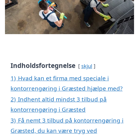
Indholdsfortegnelse
skjul
1)
Hvad kan et firma med speciale i
kontorrengøring i Græsted hjælpe med?
2)
Indhent altid mindst 3 tilbud på
kontorrengøring i Græsted
3)
Få nemt 3 tilbud på kontorrengøring i
Græsted, du kan være tryg ved