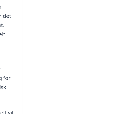
n
r det
t.
elt
r
g for
isk
lt vil