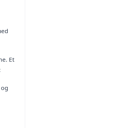
med
ne. Et
:
 og