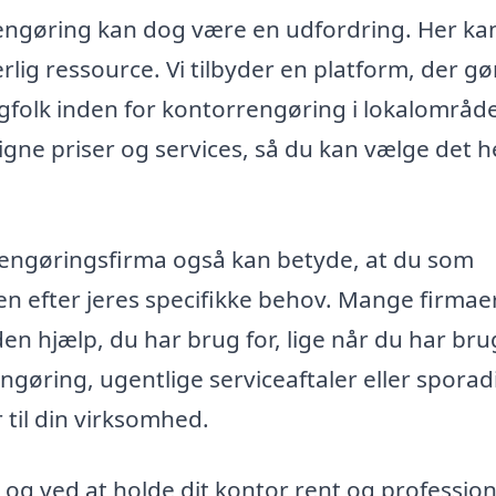
rrengøring kan dog være en udfordring. Her ka
lig ressource. Vi tilbyder en platform, der gø
agfolk inden for kontorrengøring i lokalområde
gne priser og services, så du kan vælge det h
rengøringsfirma også kan betyde, at du som
n efter jeres specifikke behov. Mange firmae
 den hjælp, du har brug for, lige når du har bru
ngøring, ugentlige serviceaftaler eller sporad
 til din virksomhed.
, og ved at holde dit kontor rent og professione