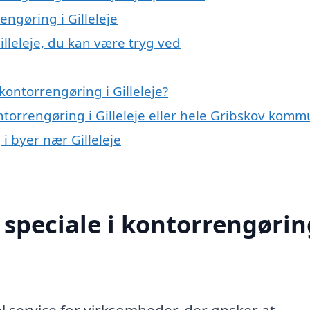
engøring i Gilleleje
illeleje, du kan være tryg ved
ontorrengøring i Gilleleje?
ntorrengøring i Gilleleje eller hele Gribskov kom
 i byer nær Gilleleje
speciale i kontorrengørin
el service for virksomheder, der ønsker at