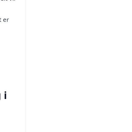
t er
 i