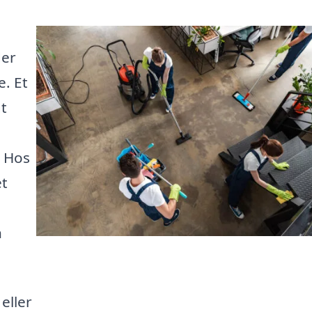
der
e. Et
gt
. Hos
et
n
eller