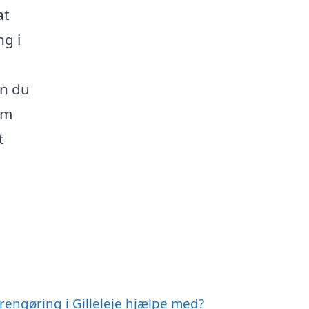
at
ng i
an du
om
t
rengøring i Gilleleje hjælpe med?