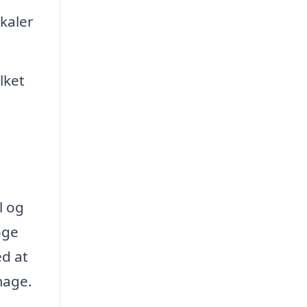
kaler
lket
l og
øge
d at
mage.