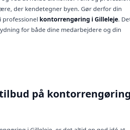
fære, der kendetegner byen. Gør derfor din
i professionel
kontorrengøring i Gilleleje
. De
betydning for både dine medarbejdere og din
 tilbud på kontorrengøring
gøring i Gilleleje, er det altid en god idé at