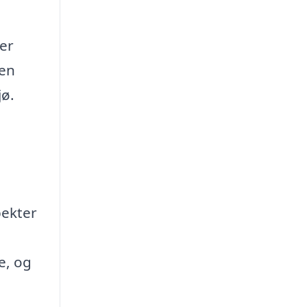
der
 en
jø.
pekter
e, og