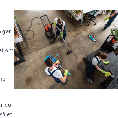
m gør
et om
rne
år du
så et