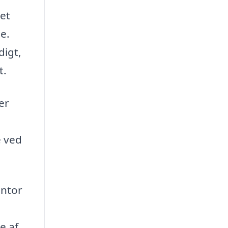
det
e.
digt,
t.
er
 ved
ontor
e af