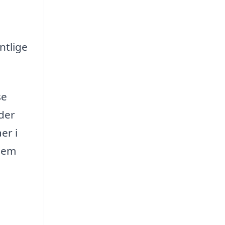
ntlige
se
 der
er i
 dem