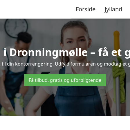
Forside
Jylland
i Dronningmølle – få et gr
til din kontorrengøring. Udfyld formularen og modtag et gra
Få tilbud, gratis og uforpligtende