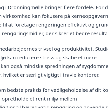
g i Dronningmølle bringer flere fordele. For 
 din virksomhed kan fokusere på kerneopgavern
 til at foretage rengøringen effektivt og grun
 rengøringsmidler, der sikrer et bedre resulta
edarbejdernes trivsel og produktivitet. Studi
miljø kan reducere stress og skabe et mere
g kan også mindske spredningen af sygdomme
 hvilket er særligt vigtigt i travle kontorer.
m bedste praksis for vedligeholdelse af dit k
 opretholde et rent miljø mellem
g tips til bæredygtig rengøring og anvendels