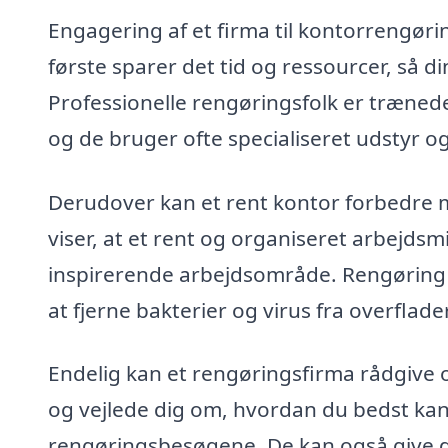
Engagering af et firma til kontorrengørin
første sparer det tid og ressourcer, så
Professionelle rengøringsfolk er trænede
og de bruger ofte specialiseret udstyr og
Derudover kan et rent kontor forbedre m
viser, at et rent og organiseret arbejds
inspirerende arbejdsområde. Rengørin
at fjerne bakterier og virus fra overflader,
Endelig kan et rengøringsfirma rådgive o
og vejlede dig om, hvordan du bedst kan
rengøringsbesøgene. De kan også give di