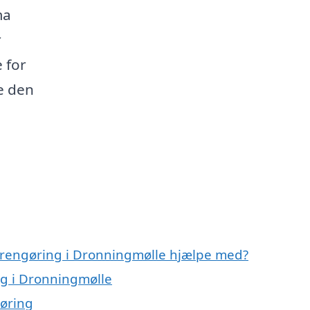
ma
r
 for
de den
orrengøring i Dronningmølle hjælpe med?
g i Dronningmølle
gøring