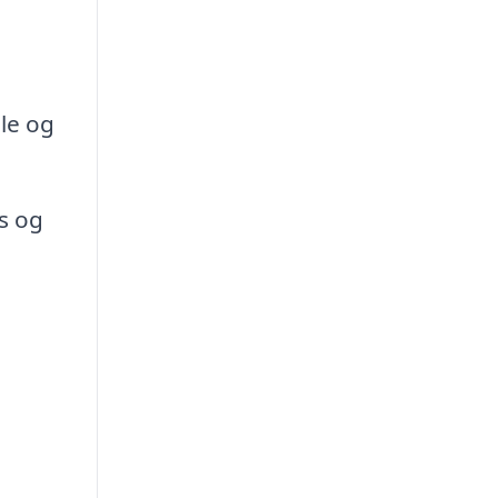
ole og
vs og