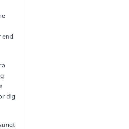
ne
r end
ra
og
e
or dig
 sundt