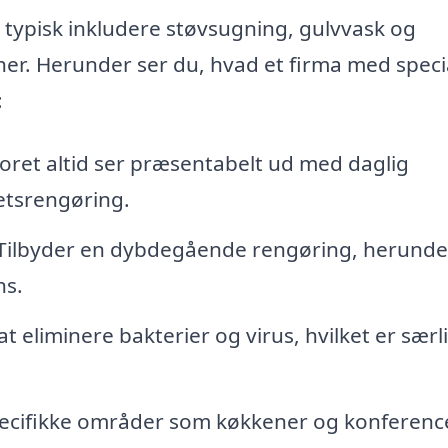
typisk inkludere støvsugning, gulvvask og
er. Herunder ser du, hvad et firma med specia
:
toret altid ser præsentabelt ud med daglig
etsrengøring.
Tilbyder en dybdegående rengøring, herunde
ns.
t eliminere bakterier og virus, hvilket er særl
specifikke områder som køkkener og konferen