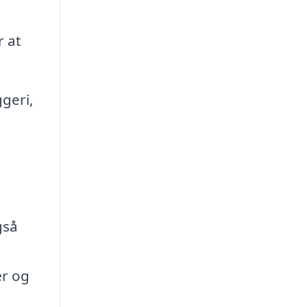
 at
geri,
gså
ær og