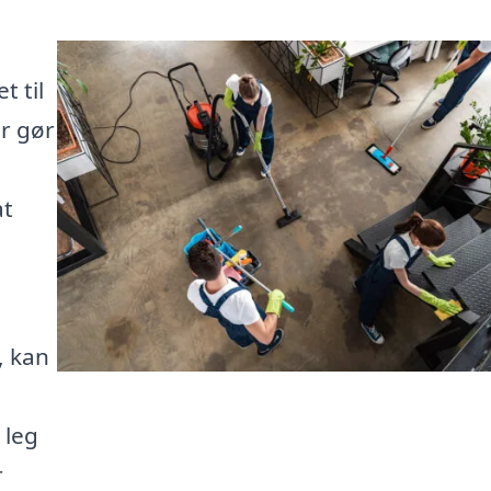
 til
er gør
at
, kan
 leg
r