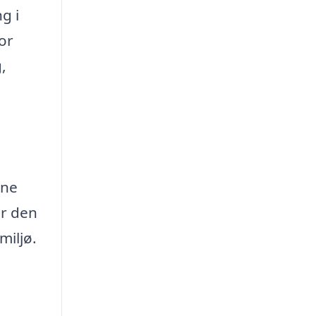
g i
or
,
ine
år den
miljø.