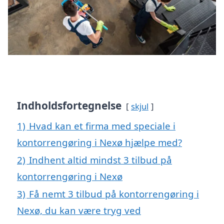
Indholdsfortegnelse
skjul
1)
Hvad kan et firma med speciale i
kontorrengøring i Nexø hjælpe med?
2)
Indhent altid mindst 3 tilbud på
kontorrengøring i Nexø
3)
Få nemt 3 tilbud på kontorrengøring i
Nexø, du kan være tryg ved