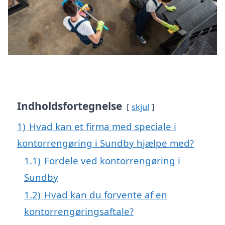
Indholdsfortegnelse
skjul
1)
Hvad kan et firma med speciale i
kontorrengøring i Sundby hjælpe med?
1.1)
Fordele ved kontorrengøring i
Sundby
1.2)
Hvad kan du forvente af en
kontorrengøringsaftale?