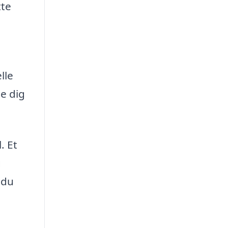
tte
,
lle
e dig
. Et
g
 du