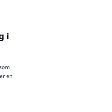
g i
, som
 er en