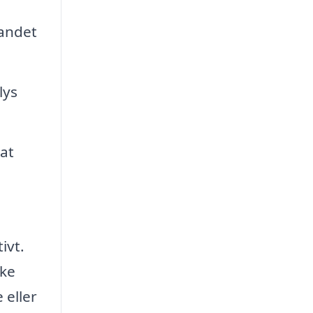
 andet
lys
at
ivt.
kke
 eller