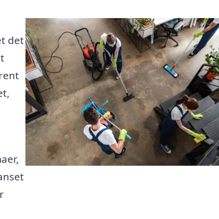
et det
t
rent
t,
aer,
anset
r
t