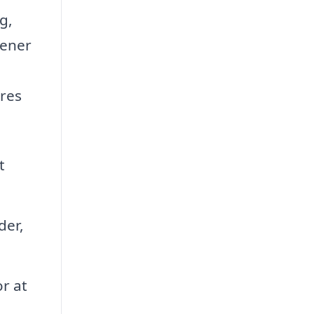
g,
kener
eres
t
der,
or at