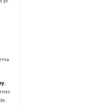
t er
firma
by
,
ernes
de.