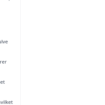
ulve
rer
 et
vilket