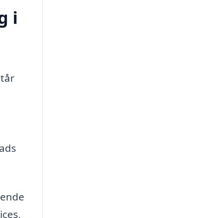
g i
står
lads
rende
ices,