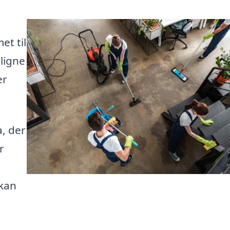
et til
ligne
er
a, der
r
 kan