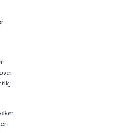
er
en
dover
tlig
ilket
men