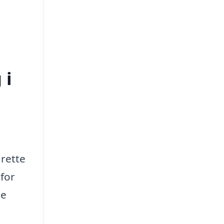
 i
 rette
 for
de