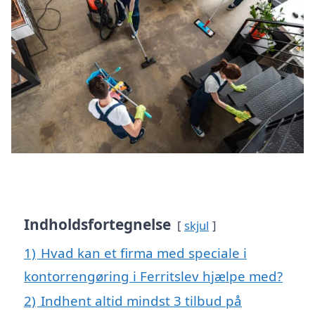
Indholdsfortegnelse
skjul
1)
Hvad kan et firma med speciale i
kontorrengøring i Ferritslev hjælpe med?
2)
Indhent altid mindst 3 tilbud på