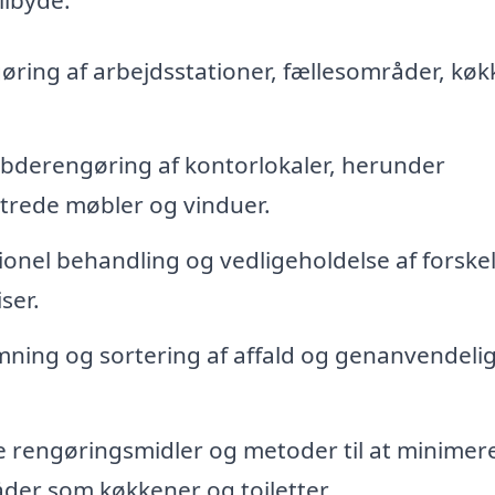
ring af arbejdsstationer, fællesområder, køk
bderengøring af kontorlokaler, herunder
strede møbler og vinduer.
onel behandling og vedligeholdelse af forskel
ser.
ing og sortering af affald og genanvendeli
e rengøringsmidler og metoder til at minimer
råder som køkkener og toiletter.