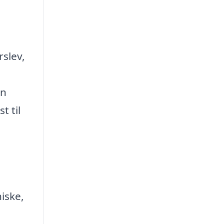
slev,
en
t til
iske,