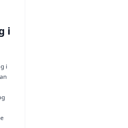
g i
g i
kan
og
ge