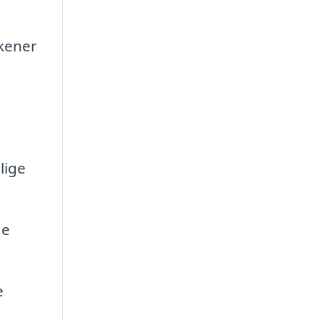
kener
lige
ge
e