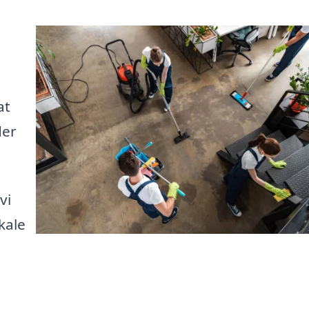
at
der
vi
kale