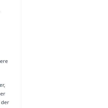
n
sere
er,
ver
 der