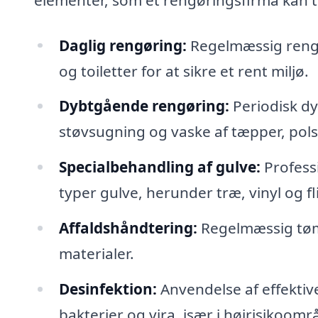
Daglig rengøring:
Regelmæssig rengø
og toiletter for at sikre et rent miljø.
Dybtgående rengøring:
Periodisk dy
støvsugning og vaske af tæpper, pol
Specialbehandling af gulve:
Professi
typer gulve, herunder træ, vinyl og fli
Affaldshåndtering:
Regelmæssig tømn
materialer.
Desinfektion:
Anvendelse af effektiv
bakterier og vira, især i højrisikoom