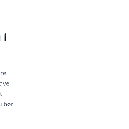
 i
ere
have
t
u bør