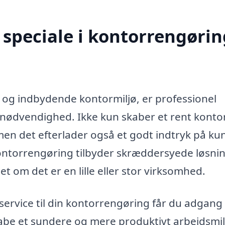
speciale i kontorrengørin
t og indbydende kontormiljø, er professionel
nødvendighed. Ikke kun skaber et rent kontor
en det efterlader også et godt indtryk på ku
ontorrengøring tilbyder skræddersyede løsnin
et om det er en lille eller stor virksomhed.
ervice til din kontorrengøring får du adgang t
skabe et sundere og mere produktivt arbejdsmil