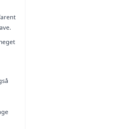
farent
have.
meget
gså
age