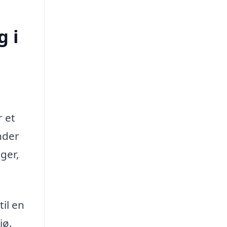
g i
 et
nder
ger,
il en
jø.