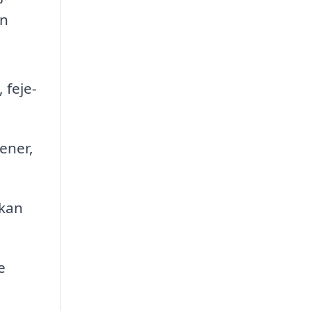
en
 feje-
ener,
 kan
e