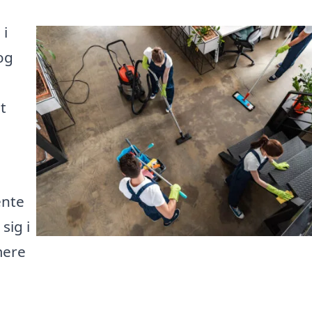
 i
og
t
ente
sig i
mere