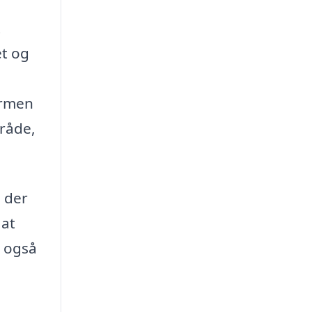
t
et og
ormen
mråde,
, der
 at
n også