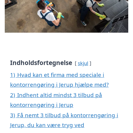
Indholdsfortegnelse
skjul
1)
Hvad kan et firma med speciale i
kontorrengøring i Jerup hjælpe med?
2)
Indhent altid mindst 3 tilbud på
kontorrengøring i Jerup
3)
Få nemt 3 tilbud på kontorrengøring i
Jerup, du kan være tryg ved