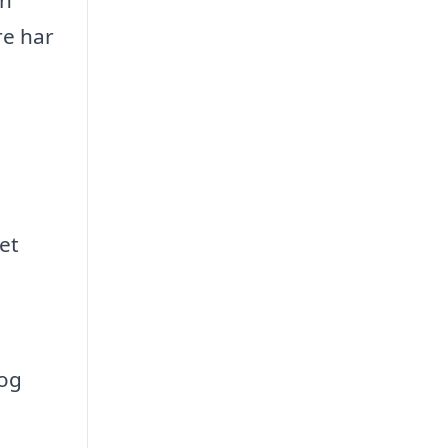
re har
et
 og