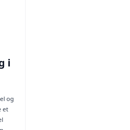
g i
el og
 et
el
an