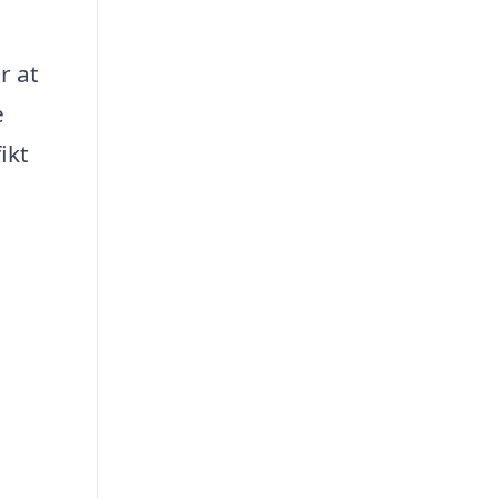
r at
e
ikt