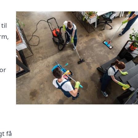
til
orm,
or
e
t få