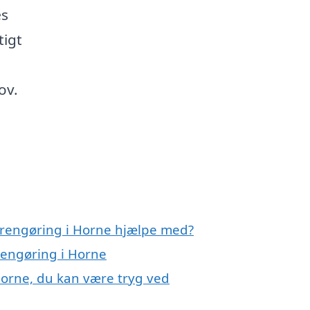
æs
tigt
ov.
rrengøring i Horne hjælpe med?
rengøring i Horne
Horne, du kan være tryg ved