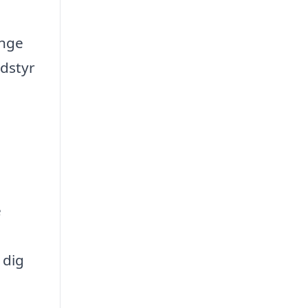
ænge
udstyr
e
 dig