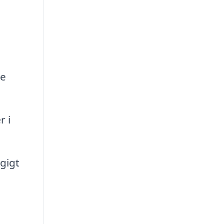
ge
r i
gigt