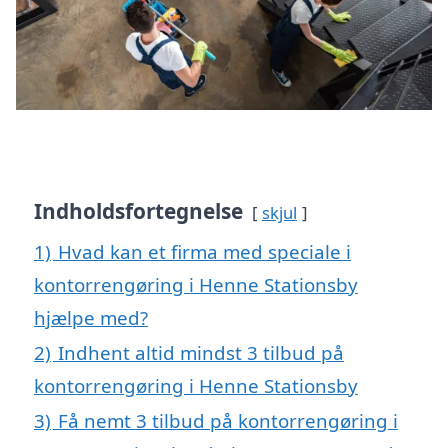
Indholdsfortegnelse
skjul
1)
Hvad kan et firma med speciale i
kontorrengøring i Henne Stationsby
hjælpe med?
2)
Indhent altid mindst 3 tilbud på
kontorrengøring i Henne Stationsby
3)
Få nemt 3 tilbud på kontorrengøring i