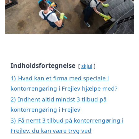
Indholdsfortegnelse
skjul
1)
Hvad kan et firma med speciale i
kontorrengøring i Frejlev hjælpe med?
2)
Indhent altid mindst 3 tilbud på
kontorrengøring i Frejlev
3)
Få nemt 3 tilbud på kontorrengøring i
Frejlev, du kan være tryg ved