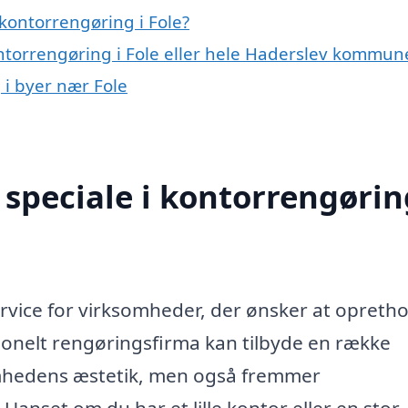
kontorrengøring i Fole?
ontorrengøring i Fole eller hele Haderslev kommun
 i byer nær Fole
speciale i kontorrengørin
ervice for virksomheder, der ønsker at opreth
sionelt rengøringsfirma kan tilbyde en række
somhedens æstetik, men også fremmer
Uanset om du har et lille kontor eller en stor