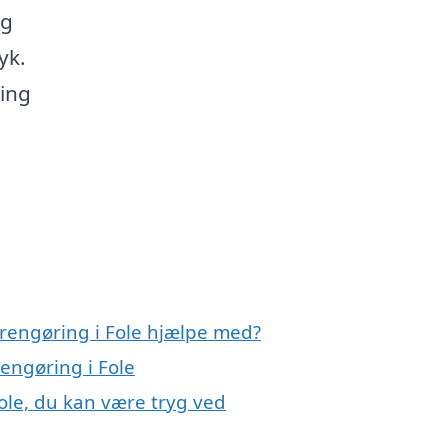
ig
yk.
ning
rrengøring i Fole hjælpe med?
rengøring i Fole
ole, du kan være tryg ved