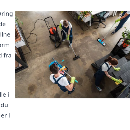
øring
nde
dine
form
d fra
le i
 du
er i