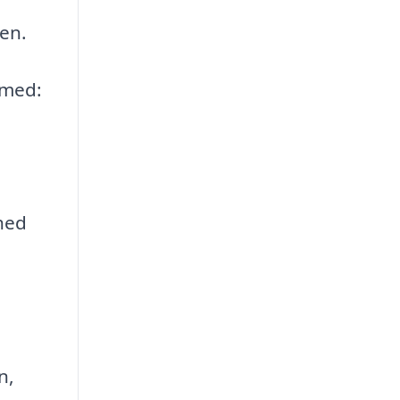
gen.
 med:
mhed
n,