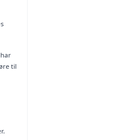
es
 har
re til
r.