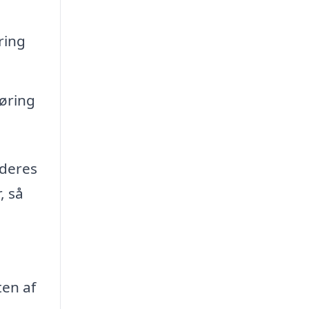
ring
øring
 deres
, så
ten af