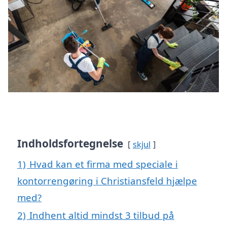
Indholdsfortegnelse
skjul
1)
Hvad kan et firma med speciale i
kontorrengøring i Christiansfeld hjælpe
med?
2)
Indhent altid mindst 3 tilbud på