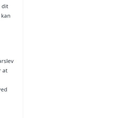
 dit
u kan
arslev
 at
ved