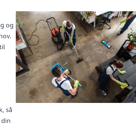
ig og
hov.
il
k, så
 din