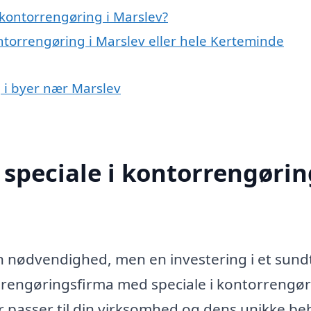
kontorrengøring i Marslev?
ntorrengøring i Marslev eller hele Kerteminde
g i byer nær Marslev
speciale i kontorrengørin
en nødvendighed, men en investering i et sund
t rengøringsfirma med speciale i kontorrengø
r passer til din virksomhed og dens unikke be