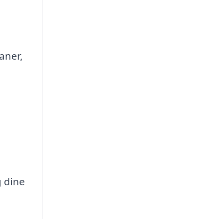
aner,
g dine