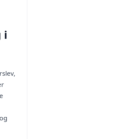
 i
rslev,
er
te
 og