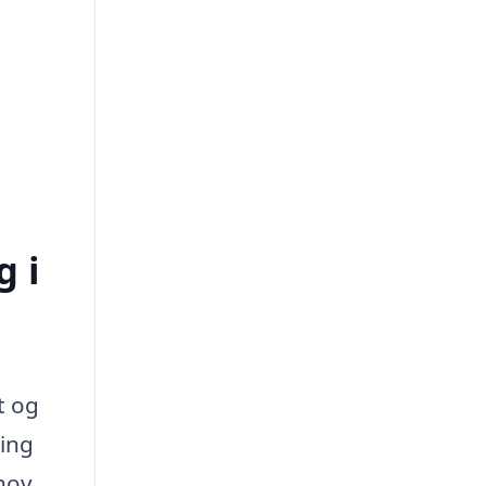
g i
t og
ring
hov.