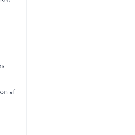
es
on af