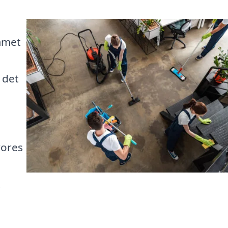
mmet
 det
vores
t