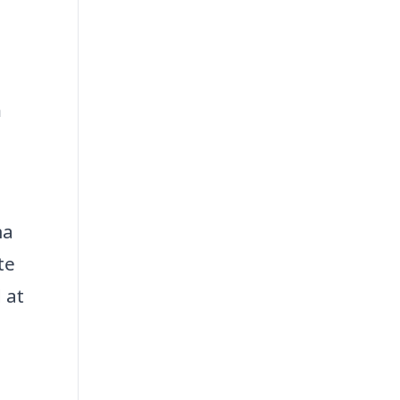
n
ma
te
 at