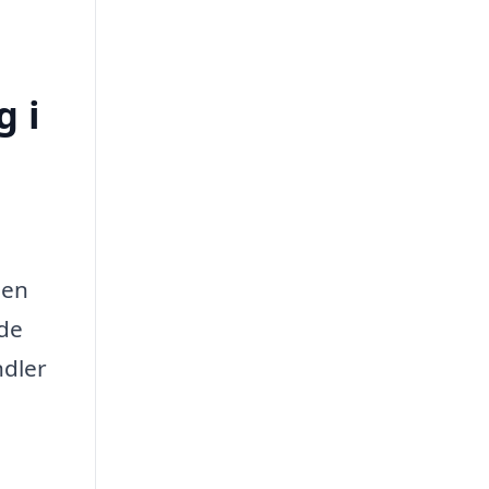
g i
 en
åde
ndler