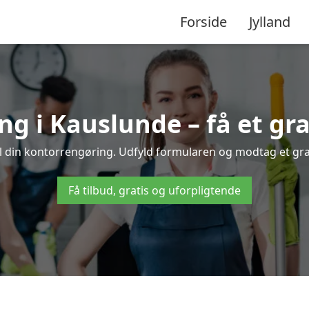
Forside
Jylland
g i Kauslunde – få et grat
l din kontorrengøring. Udfyld formularen og modtag et grati
Få tilbud, gratis og uforpligtende