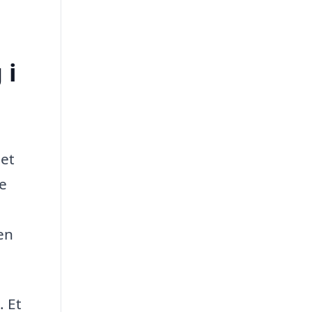
 i
det
de
en
. Et