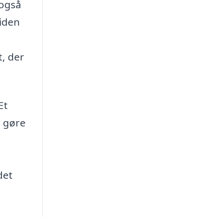
 også
tiden
t, der
Et
t gøre
det