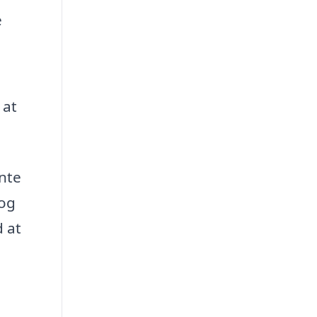
e
 at
nte
 og
d at