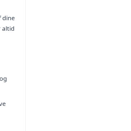
f dine
 altid
 og
ive