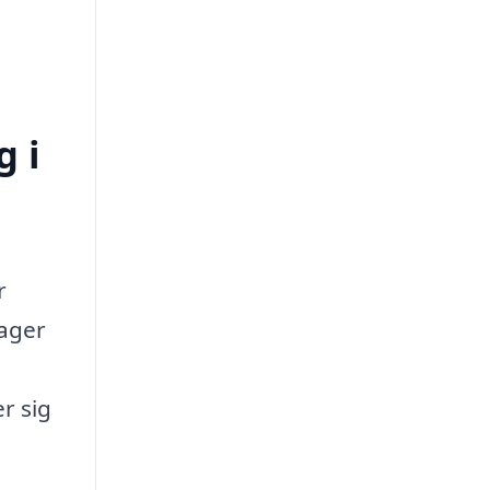
g i
r
rager
r sig