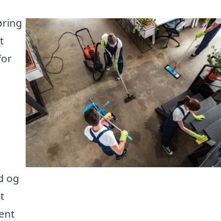
øring
t
for
d og
t
ent