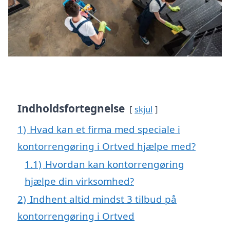
Indholdsfortegnelse
skjul
1)
Hvad kan et firma med speciale i
kontorrengøring i Ortved hjælpe med?
1.1)
Hvordan kan kontorrengøring
hjælpe din virksomhed?
2)
Indhent altid mindst 3 tilbud på
kontorrengøring i Ortved