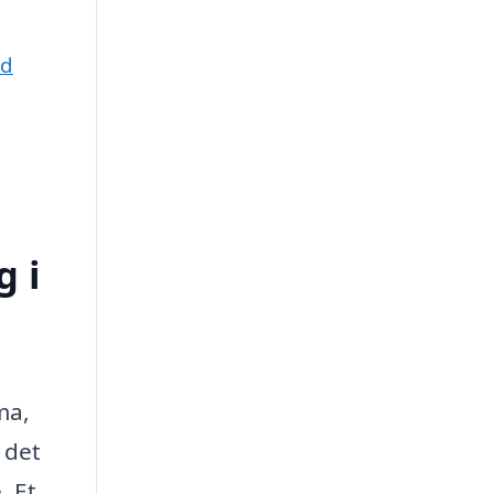
nd
g i
ma,
 det
. Et