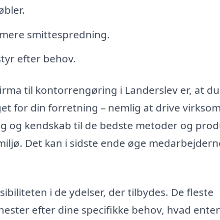
bler.
nimere smittespredning.
tyr efter behov.
irma til kontorrengøring i Landerslev er, at d
et for din forretning – nemlig at drive virkso
ing og kendskab til de bedste metoder og prod
miljø. Det kan i sidste ende øge medarbejdern
ibiliteten i de ydelser, der tilbydes. De fleste
nester efter dine specifikke behov, hvad ente