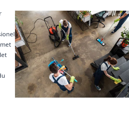
r
sionel
mmet
let
du