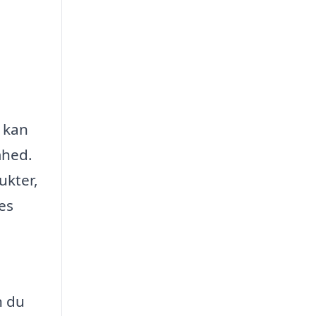
u kan
mhed.
ukter,
es
n du