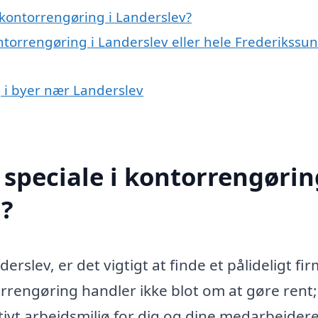
kontorrengøring i Landerslev?
ntorrengøring i Landerslev eller hele Frederikssu
g i byer nær Landerslev
speciale i kontorrengørin
?
rslev, er det vigtigt at finde et pålideligt fir
engøring handler ikke blot om at gøre rent;
ivt arbejdsmiljø for dig og dine medarbejdere