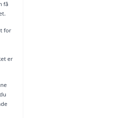
n få
et.
t for
et er
ene
 du
inde