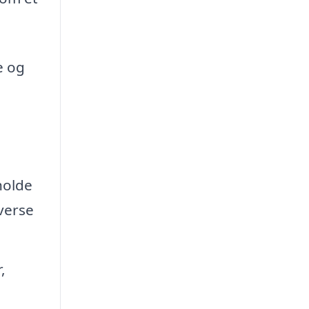
e og
holde
iverse
,