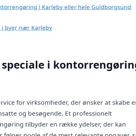
ontorrengøring i Karleby eller hele Guldborgsund
g i byer nær Karleby
speciale i kontorrengørin
ervice for virksomheder, der ønsker at skabe e
satte og besøgende. Et professionelt
ngøring tilbyder en række ydelser, der kan
r følger nogle af de mest relevante opgaver, 