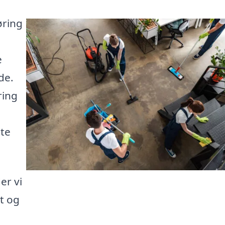
øring
e
de.
ring
nte
er vi
nt og