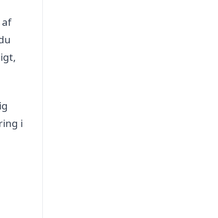
 af
 du
igt,
ig
ing i