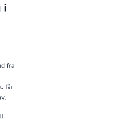
 i
ud fra
u får
av.
il