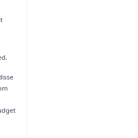
t
ed.
disse
som
budget