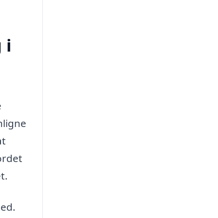
 i
e
nligne
at
ordet
t.
hed.