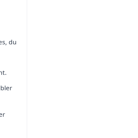
es, du
nt.
øbler
er