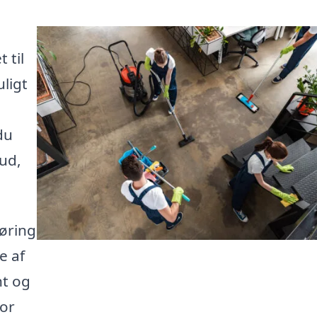
 til
ligt
du
ud,
øring
e af
nt og
for