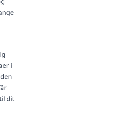
og
Mange
ig
er i
 den
får
l dit