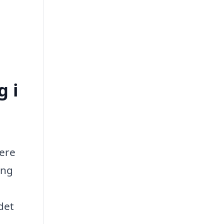
g i
mere
ing
det