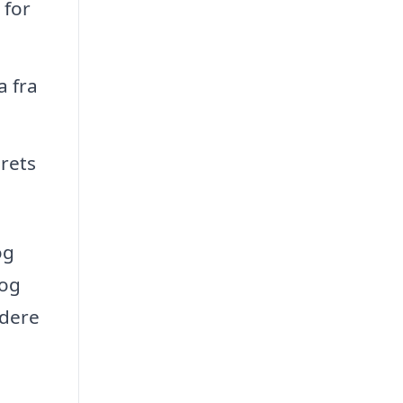
 for
a fra
rets
og
 og
jdere