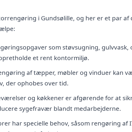
rrengøring i Gundsølille, og her er et par af
jælpe:
øringsopgaver som støvsugning, gulvvask, 
opretholde et rent kontormiljø.
engøring af tæpper, møbler og vinduer kan v
v, der ophobes over tid.
ærelser og køkkener er afgørende for at sik
educere sygefravær blandt medarbejderne.
er har specielle behov, såsom rengøring af I