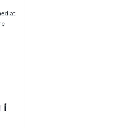
med at
re
 i