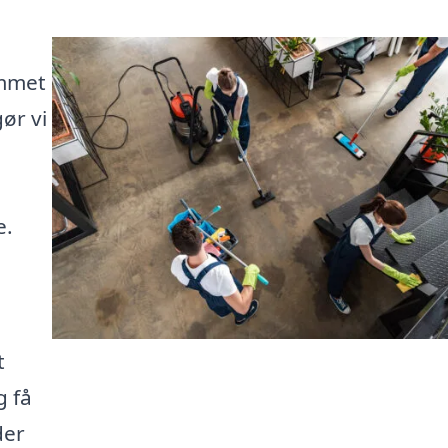
ommet
gør vi
e.
t
g få
der