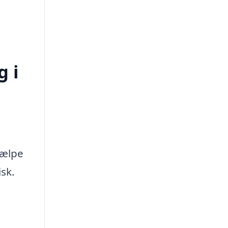
g i
jælpe
sk.