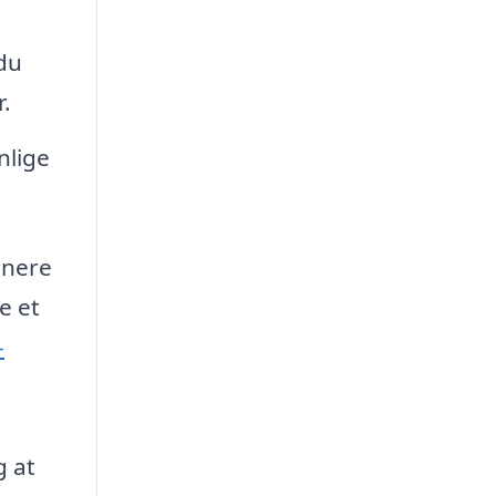
du
.
nlige
enere
e et
-
e
g at