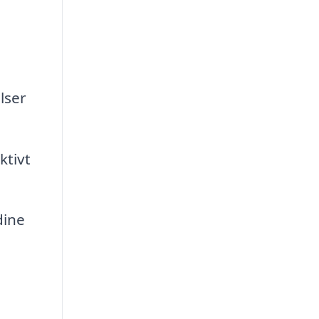
lser
ktivt
dine