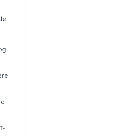
 de
og
ære
re
T-