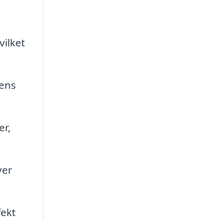
vilket
ens
er,
ver
fekt