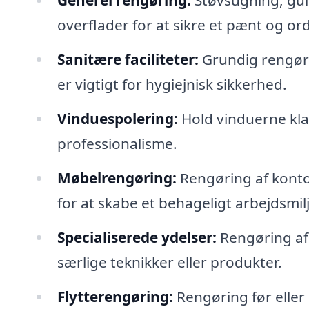
Generel rengøring:
Støvsugning, gul
overflader for at sikre et pænt og ord
Sanitære faciliteter:
Grundig rengørin
er vigtigt for hygiejnisk sikkerhed.
Vinduespolering:
Hold vinduerne kl
professionalisme.
Møbelrengøring:
Rengøring af konto
for at skabe et behageligt arbejdsmil
Specialiserede ydelser:
Rengøring af 
særlige teknikker eller produkter.
Flytterengøring:
Rengøring før eller e