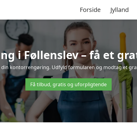
Forside
Jylland
g i Føllenslev – få et grat
il din kontorrengøring. Udfyld formularen og modtag et grati
Få tilbud, gratis og uforpligtende