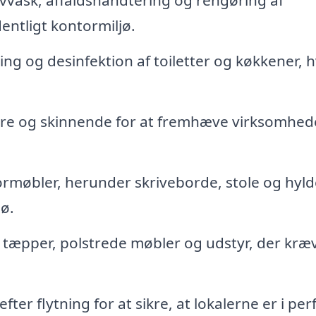
vvask, affaldshåndtering og rengøring af
entligt kontormiljø.
g og desinfektion af toiletter og køkkener, h
are og skinnende for at fremhæve virksomhed
rmøbler, herunder skriveborde, stole og hyld
jø.
tæpper, polstrede møbler og udstyr, der kræ
fter flytning for at sikre, at lokalerne er i per