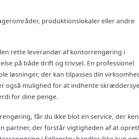
agerområder, produktionslokaler eller andre
 den rette leverandør af kontorrengøring i
else på både drift og trivsel. En professionel
ible løsninger, der kan tilpasses din virksomhe
ver også mulighed for at indhente skræddersy
ærdi for dine penge.
rrengøring, får du ikke blot en service, der ke
 partner, der forstår vigtigheden af at opre
torrengøring i Føllenslev handler ikke kun om