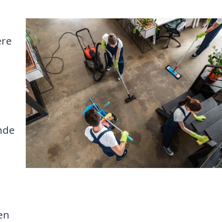
ære
nde
en