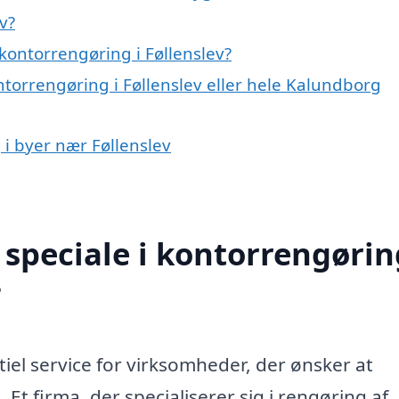
v?
kontorrengøring i Føllenslev?
ntorrengøring i Føllenslev eller hele Kalundborg
 i byer nær Føllenslev
speciale i kontorrengørin
?
iel service for virksomheder, der ønsker at
 Et firma, der specialiserer sig i rengøring af