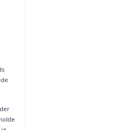
ds
ede
nder
tholde
 at