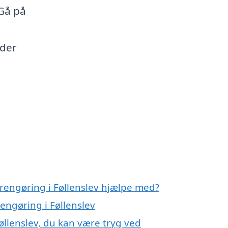
Gå på
 der
rrengøring i Føllenslev hjælpe med?
engøring i Føllenslev
øllenslev, du kan være tryg ved