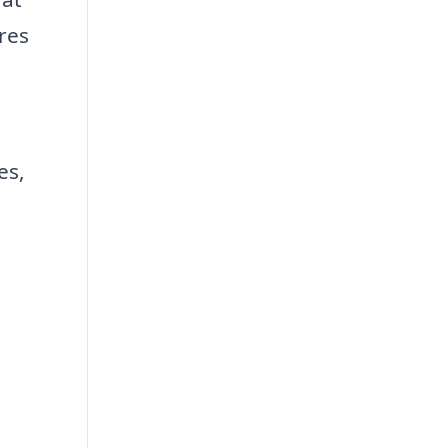
res
es,