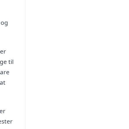
 og
 er
e til
pare
at
er
ester