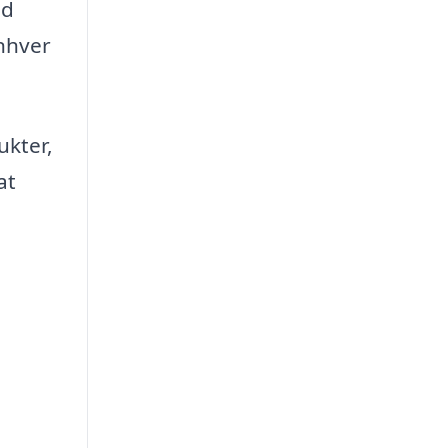
ed
enhver
ukter,
at