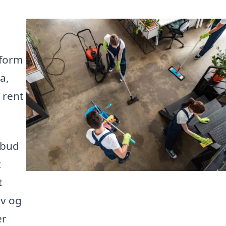
tform
a,
r rent
lbud
t
t
ov og
er