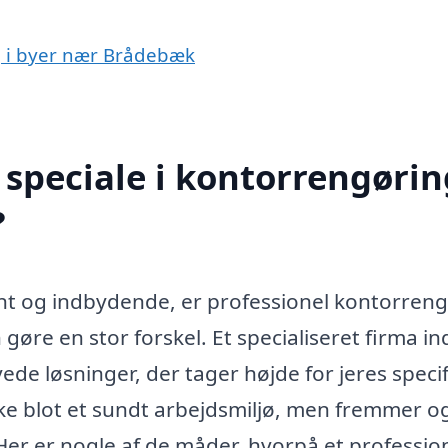
ng i byer nær Brådebæk
speciale i kontorrengørin
?
ent og indbydende, er professionel kontorren
gøre en stor forskel. Et specialiseret firma i
de løsninger, der tager højde for jeres speci
kke blot et sundt arbejdsmiljø, men fremmer o
er er nogle af de måder, hvorpå et professio