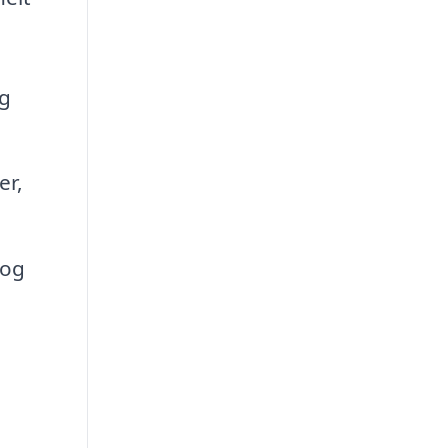
og
er,
 og