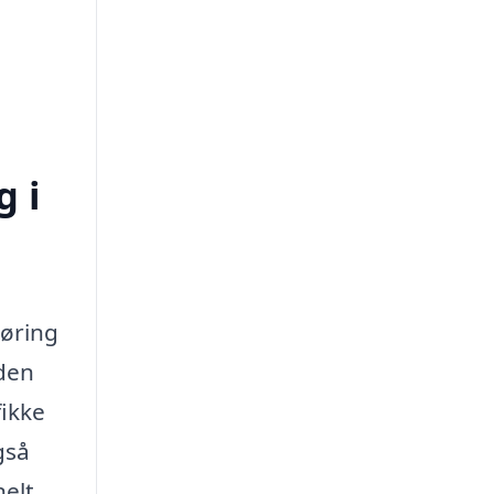
g i
gøring
nden
fikke
gså
nelt