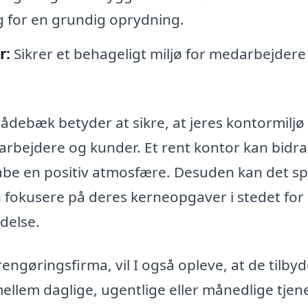
g for en grundig oprydning.
r:
Sikrer et behageligt miljø for medarbejdere
rådebæk betyder at sikre, at jeres kontormiljø
bejdere og kunder. Et rent kontor kan bidrag
be en positiv atmosfære. Desuden kan det s
 fokusere på deres kerneopgaver i stedet for 
delse.
ngøringsfirma, vil I også opleve, at de tilbyd
mellem daglige, ugentlige eller månedlige tjen