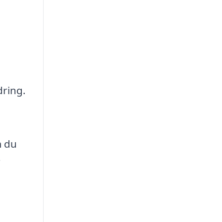
dring.
m du
r