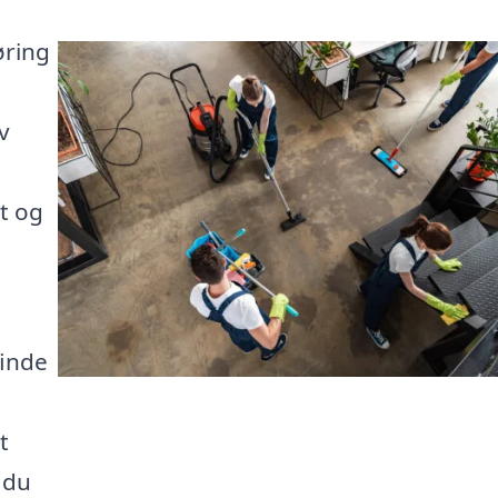
øring
v
t og
finde
t
å du