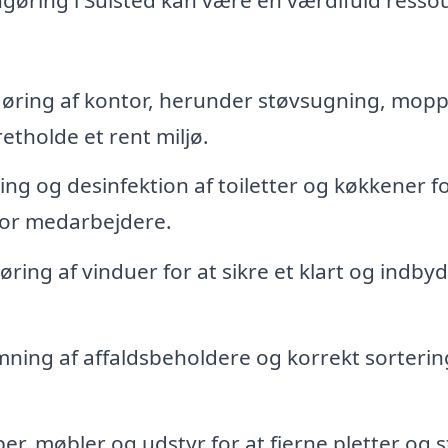
ring af kontor, herunder støvsugning, mopp
etholde et rent miljø.
g og desinfektion af toiletter og køkkener fo
for medarbejdere.
ring af vinduer for at sikre et klart og indb
ing af affaldsbeholdere og korrekt sorterin
r, møbler og udstyr for at fjerne pletter og s