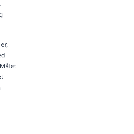
t
g
er,
ed
 Målet
et
n