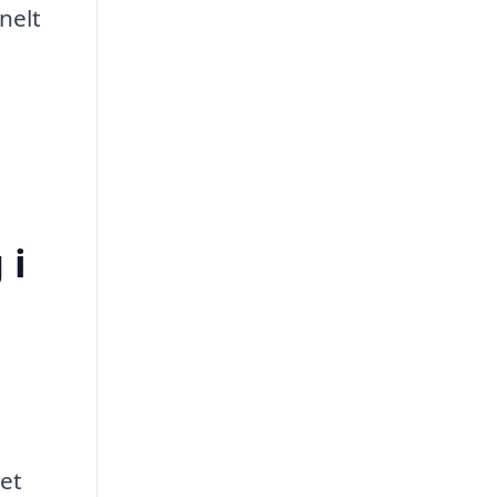
nelt
 i
ret