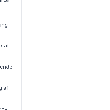
ing
r at
ydende
g af
tøv,