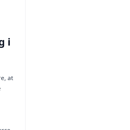
g i
e, at
e
urce