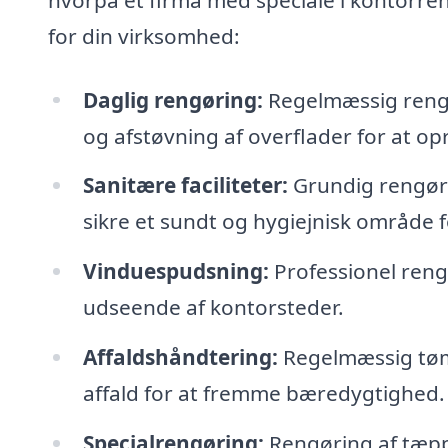
for din virksomhed:
Daglig rengøring:
Regelmæssig rengø
og afstøvning af overflader for at opr
Sanitære faciliteter:
Grundig rengørin
sikre et sundt og hygiejnisk område 
Vinduespudsning:
Professionel rengø
udseende af kontorsteder.
Affaldshåndtering:
Regelmæssig tømn
affald for at fremme bæredygtighed.
Specialrengøring:
Rengøring af tæppe