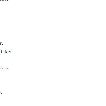
s,
ndsker
nere
e,