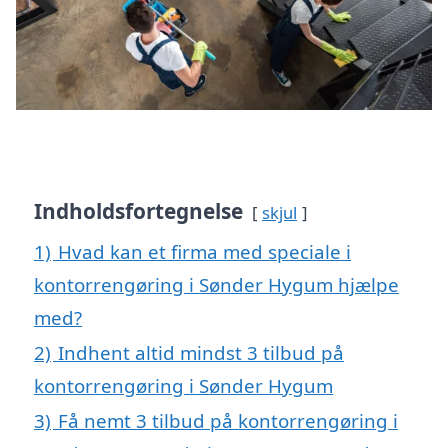
Indholdsfortegnelse
skjul
1)
Hvad kan et firma med speciale i
kontorrengøring i Sønder Hygum hjælpe
med?
2)
Indhent altid mindst 3 tilbud på
kontorrengøring i Sønder Hygum
3)
Få nemt 3 tilbud på kontorrengøring i