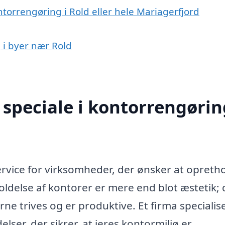
ntorrengøring i Rold eller hele Mariagerfjord
 i byer nær Rold
speciale i kontorrengørin
ervice for virksomheder, der ønsker at opreth
oldelse af kontorer er mere end blot æstetik; 
e trives og er produktive. Et firma specialise
ser, der sikrer, at jeres kontormiljø er