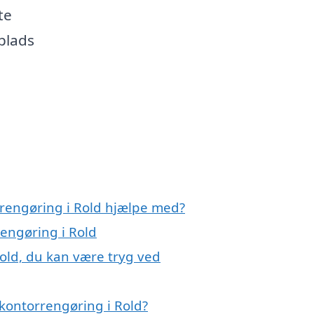
te
plads
rrengøring i Rold hjælpe med?
rengøring i Rold
old, du kan være tryg ved
kontorrengøring i Rold?