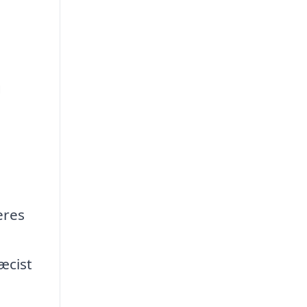
g
eres
æcist