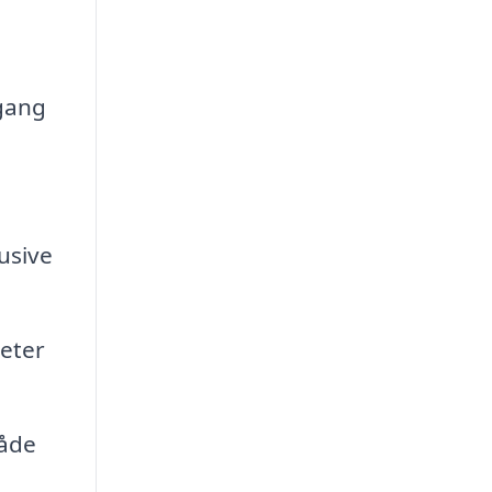
dgang
usive
eter
både