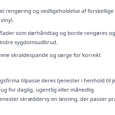
l rengøring og vedligeholdelse af forskellige
vinyl.
te flader som dørhåndtag og borde rengøres o
rhindre sygdomsudbrud.
mme skraldespande og sørge for korrekt
firma tilpasse deres tjenester i henhold til j
rug for daglig, ugentlig eller månedlig
jenester skræddersy en løsning, der passer pr