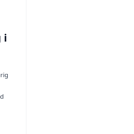
 i
rig
ad