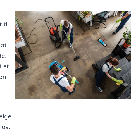
til
 at
de.
t et
len
vælge
hov.