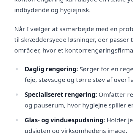
indbydende og hygiejnisk.
Når I vælger at samarbejde med en profe
til skræddersyede løsninger, der passer ti
områder, hvor et kontorrengøringsfirma
Daglig rengøring:
Sørger for en rege
feje, støvsuge og tørre støv af overfl
Specialiseret rengøring:
Omfatter re
og pauserum, hvor hygiejne spiller en 
Glas- og vinduespudsning:
Holder je
udsigten og virksomhedens image.