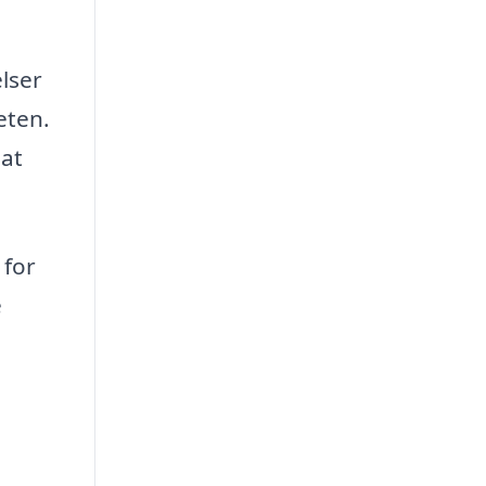
lser
eten.
 at
 for
e