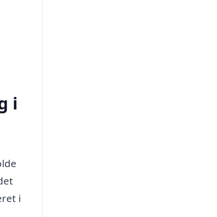
g i
olde
det
ret i