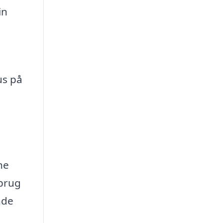
in
us på
ne
 brug
nde