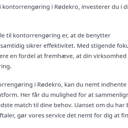
 kontorrengøring i Rødekro, investerer du i d
e til kontorrengøring er, at de benytter
amtidig sikrer effektivitet. Med stigende fok
ære en fordel at fremhæve, at din virksomhed
ring.
torrengøring i Rødekro, kan du nemt indhente
platform. Her får du mulighed for at sammenlig
bedste match til dine behov. Uanset om du har
taler, gør vores service det nemt for dig at fi