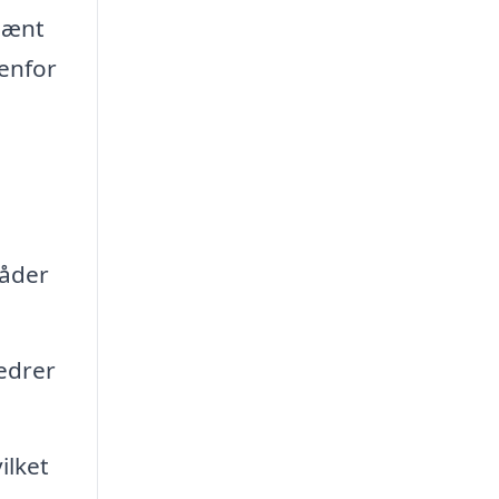
 pænt
enfor
råder
bedrer
ilket