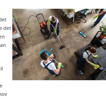
det
e det
en
kan
il
ge
ehov