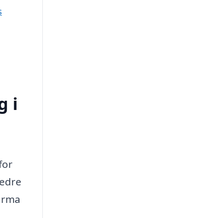
s
g i
for
bedre
firma