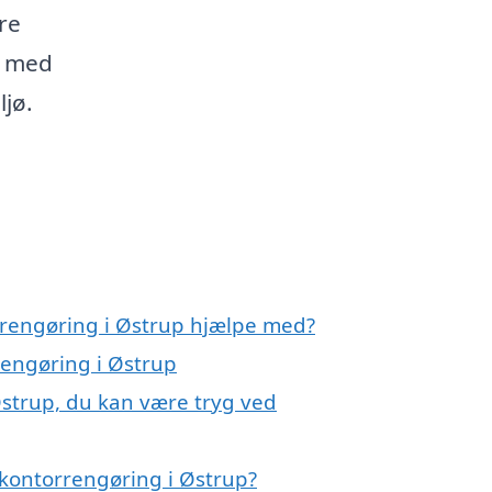
re
g med
ljø.
rrengøring i Østrup hjælpe med?
rengøring i Østrup
Østrup, du kan være tryg ved
kontorrengøring i Østrup?