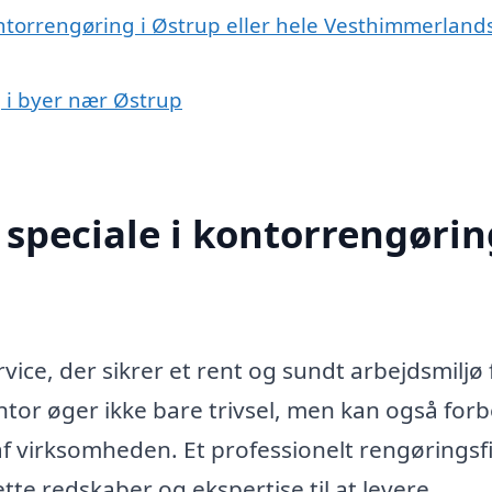
ontorrengøring i Østrup eller hele Vesthimmerland
g i byer nær Østrup
speciale i kontorrengørin
vice, der sikrer et rent og sundt arbejdsmiljø 
or øger ikke bare trivsel, men kan også for
af virksomheden. Et professionelt rengørings
tte redskaber og ekspertise til at levere