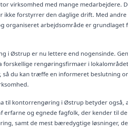
 en stor virksomhed med mange medarbejdere. 
er ikke forstyrrer den daglige drift. Med andre
t og organiseret arbejdsområde er grundlaget f
ring i Østrup er nu lettere end nogensinde. G
a forskellige rengøringsfirmaer i lokalområde
 så du kan træffe en informeret beslutning o
virksomhed.
ma til kontorrengøring i Østrup betyder også, 
af erfarne og egnede fagfolk, der kender til d
øring, samt de mest bæredygtige løsninger, de