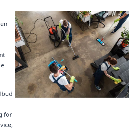
 en
mt
ge
ilbud
 for
vice,