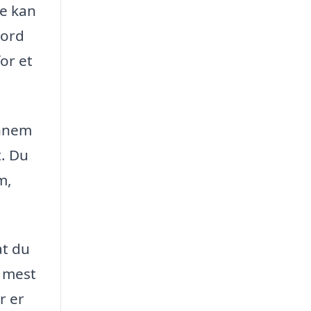
De kan
 ord
or et
ennem
t. Du
m,
at du
e mest
r er