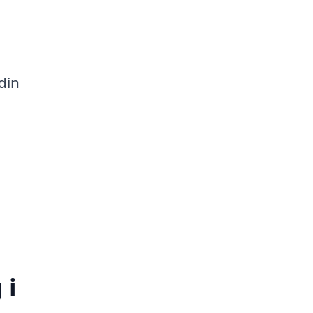
din
 i