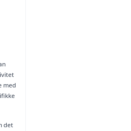
kan
vitet
pe med
ifikke
m det