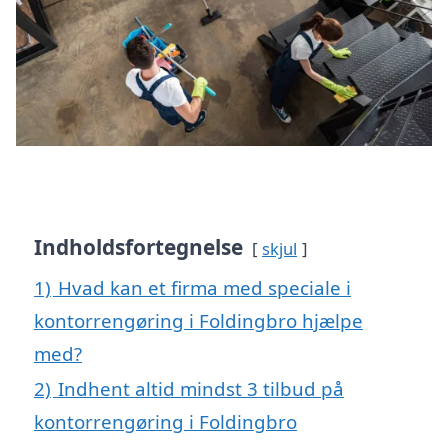
Indholdsfortegnelse
skjul
1)
Hvad kan et firma med speciale i
kontorrengøring i Foldingbro hjælpe
med?
2)
Indhent altid mindst 3 tilbud på
kontorrengøring i Foldingbro