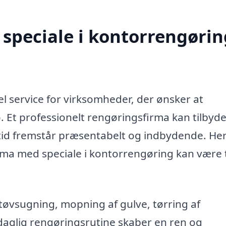
speciale i kontorrengørin
el service for virksomheder, der ønsker at
. Et professionelt rengøringsfirma kan tilbyd
altid fremstår præsentabelt og indbydende. Her
irma med speciale i kontorrengøring kan være t
tøvsugning, mopning af gulve, tørring af
daglig rengøringsrutine skaber en ren og