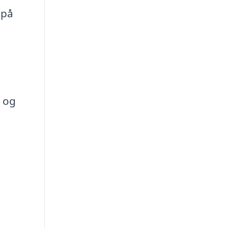
 på
r og