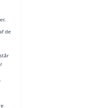
er.
af de
står
er
r
re