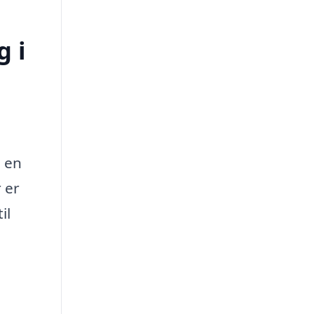
g i
e en
 er
il