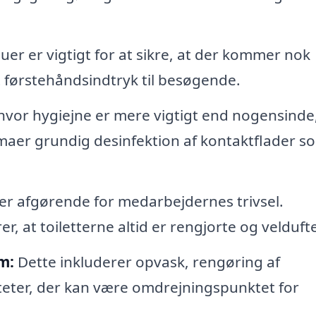
er er vigtigt for at sikre, at der kommer nok
dt førstehåndsindtryk til besøgende.
 hvor hygiejne er mere vigtigt end nogensinde
rmaer grundig desinfektion af kontaktflader s
t er afgørende for medarbejdernes trivsel.
r, at toiletterne altid er rengjorte og velduft
m:
Dette inkluderer opvask, rengøring af
teter, der kan være omdrejningspunktet for