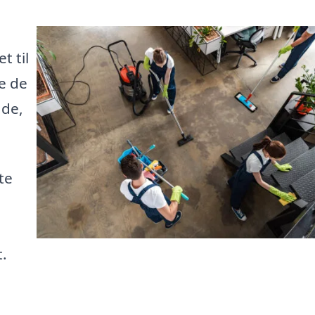
t til
de de
åde,
te
t.