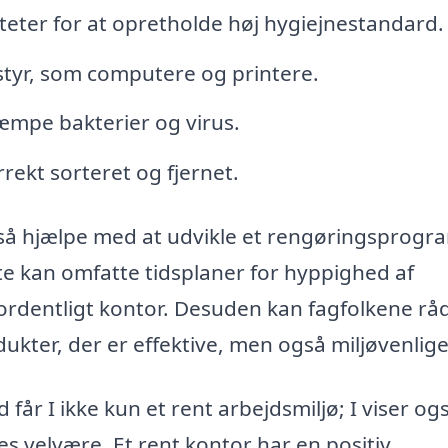
iteter for at opretholde høj hygiejnestandard.
dstyr, som computere og printere.
kæmpe bakterier og virus.
rrekt sorteret og fjernet.
så hjælpe med at udvikle et rengøringsprogr
tte kan omfatte tidsplaner for hyppighed af
g ordentligt kontor. Desuden kan fagfolkene rå
kter, der er effektive, men også miljøvenlige
 får I ikke kun et rent arbejdsmiljø; I viser og
s velvære. Et rent kontor har en positiv