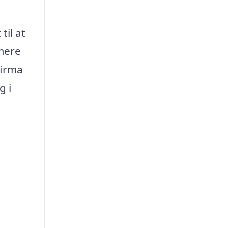
til at
 mere
firma
g i