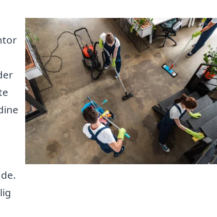
ntor
der
te
dine
åde.
lig