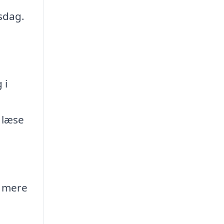
dsdag.
 i
 læse
e mere