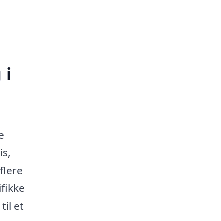
 i
e
is,
flere
ifikke
il et