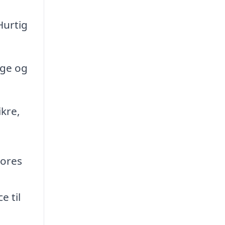
Hurtig
ge og
kre,
vores
e til