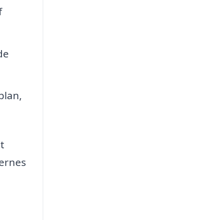
f
de
plan,
t
dernes