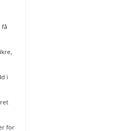
 få
ikre,
d i
ret
er for