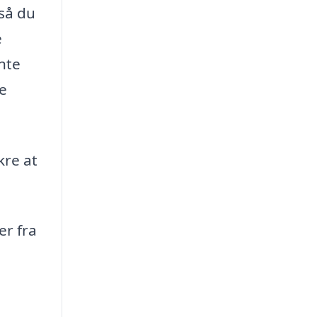
 så du
e
nte
de
kre at
r fra