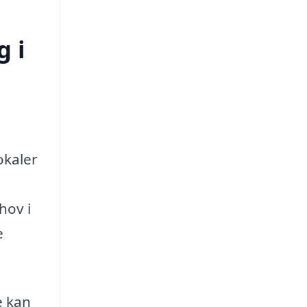
g i
okaler
hov i
e
e kan