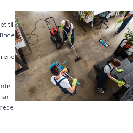
t til
 finde
 rene
ente
 har
erede
n